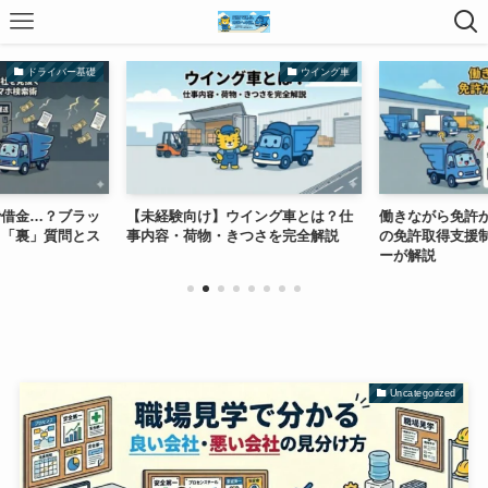
ドライバー基礎
ウイング車
で借金…？ブラッ
【未経験向け】ウイング車とは？仕
働きながら免許
く「裏」質問とス
事内容・荷物・きつさを完全解説
の免許取得支援
ーが解説
Uncategorized