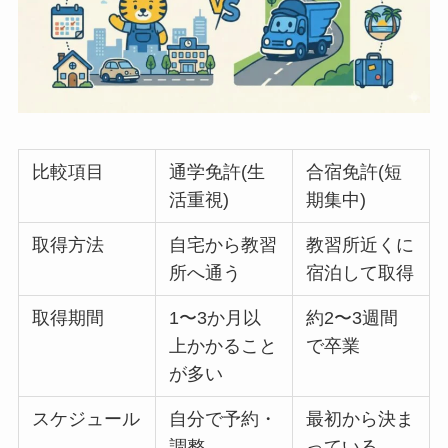
比較項目
通学免許(生
合宿免許(短
活重視)
期集中)
取得方法
自宅から教習
教習所近くに
所へ通う
宿泊して取得
取得期間
1〜3か月以
約2〜3週間
上かかること
で卒業
が多い
スケジュール
自分で予約・
最初から決ま
調整
っている