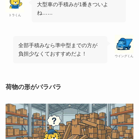
大型車の手積みが1番きついよ
ね……
トラくん
全部手積みなら準中型までの方が
負担少なくておすすめだよ！
ウイングくん
荷物の形がバラバラ