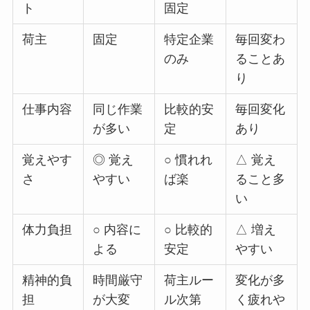
ト
固定
荷主
固定
特定企業
毎回変わ
のみ
ることあ
り
仕事内容
同じ作業
比較的安
毎回変化
が多い
定
あり
覚えやす
◎ 覚え
○ 慣れれ
△ 覚え
さ
やすい
ば楽
ること多
い
体力負担
○ 内容に
○ 比較的
△ 増え
よる
安定
やすい
精神的負
時間厳守
荷主ルー
変化が多
担
が大変
ル次第
く疲れや